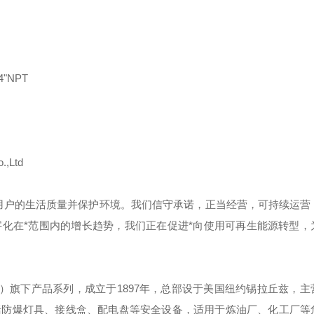
4"NPT
.,Ltd
用户的生活质量并保护环境。我们信守承诺，正当经营，可持续运营
化在*范围内的增长趋势，我们正在促进*向使用可再生能源转型，
）旗下产品系列，成立于
1897
年，总部设于美国纽约锡拉丘兹，主
括防爆灯具、接线盒、配电盘等安全设备，适用于炼油厂、化工厂等