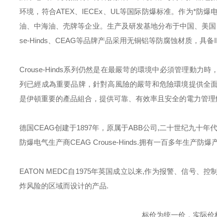
环境，符合
ATEX
、
IECEx
、
UL
等国际防爆标准。作为*防爆
油、中海油、壳牌等企业。生产及研发基地分布于中国、美国
se-Hinds
、
CEAG
等品牌产品采用无铜铝等防腐蚀材质，具备
Crouse-Hinds
系列仍然是在最嚴苛的環境中必須管理動力時
列已經成為重要品牌，針對高風險的嚴苛和危險環境提供全
是伊頓重要的產品組合，提供可靠、有效率且安全的電力管理
德国
CEAG
创建于
1897
年，原属于
ABB
公司
,
二十世纪九十年
防爆电气生产商
CEAG Crouse-Hinds.
拥有一百多年生产防爆
EATON MEDC
自
1975
年英国成立以来
,
作为报警、信号、控
炸风险的区域而设计的产品
.
标价为统一价，实际价