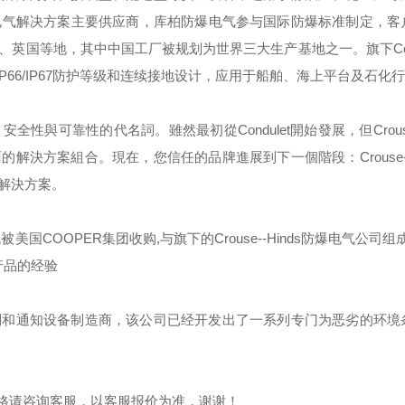
电气解决方案主要供应商，库柏防爆电气参与国际防爆标准制定，客
、英国等地，其中中国工厂被规划为世界三大生产基地之一。旗下
C
IP66/IP67
防护等级和连续接地设计，应用于船舶、海上平台及石化行
，安全性與可靠性的代名詞。雖然最初從
Condulet
開始發展，但
Crou
面的解決方案組合。現在，您信任的品牌進展到下一個階段：
Crouse
解決方案。
代被美国
COOPER
集团收购
,
与旗下的
Crouse--Hinds
防爆电气公司组成
产品的经验
制和通知设备制造商，该公司已经开发出了一系列专门为恶劣的环境
格请咨询客服，以客服报价为准，谢谢！