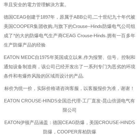
率且安全的電力管理解決方案。
德国
CEAG
创建于
1897
年，原属于
ABB
公司
,
二十世纪九十年代被
美国
COOPER
集团收购
,
与旗下的
Crouse--Hinds
防爆电气公司组
成了*的大的防爆电气生产商
CEAG Crouse-Hinds.
拥有一百多年
生产防爆产品的经验
EATON MEDC
自
1975
年英国成立以来
,
作为报警、信号、控制和
通知设备制造商，该公司已经开发出了一系列专门为恶劣的环境
条件和有爆炸风险的区域而设计的产品
.
标价为统一价，实际价格请咨询客服，以客服报价为准，谢谢！
EATON CROUSE-HINDS
全国总代理-工厂直发-昆山倍源电气有
限公司
EATON伊顿
产品涵盖：德国CEAG防爆，美国CROUSE-HINDS
防爆，COOPER库柏防爆