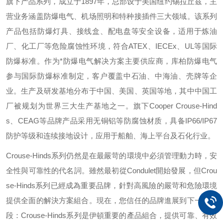
旗下产品系列，成立于
1897
年，总部设于美国纽约锡拉丘兹，主
营业务涵盖防爆电气、机场照明和特种接插件三大领域。该系列
产品包括防爆灯具、接线盒、配电盘等安全设备，适用于炼油
厂、化工厂等危险腐蚀性环境，符合
ATEX
、
IECEx
、
UL
等国际
防爆标准。作为*防爆电气解决方案主要供应商，库柏防爆电气
参与国际防爆标准制定，客户覆盖中石油、中海油、壳牌等企
业。生产及研发基地分布于中国、美国、英国等地，其中中国工
厂被规划为世界三大生产基地之一。旗下
Cooper Crouse-Hind
s
、
CEAG
等品牌产品采用无铜铝等防腐蚀材质，具备
IP66/IP67
防护等级和连续接地设计，应用于船舶、海上平台及石化行业。
Crouse-Hinds
系列仍然是在最嚴苛的環境中必須管理動力時，安
全性與可靠性的代名詞。雖然最初從
Condulet
開始發展，但
Crou
se-Hinds
系列已經成為重要品牌，針對高風險的嚴苛和危險環境
提供全面的解決方案組合。現在，您信任的品牌進展到下一個階
段：
Crouse-Hinds
系列是伊頓重要的產品組合，提供可靠、有效