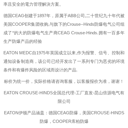
率且安全的電力管理解決方案。
德国
CEAG
创建于
1897
年，原属于
ABB
公司
,
二十世纪九十年代被
美国
COOPER
集团收购
,
与旗下的
Crouse--Hinds
防爆电气公司组
成了*的大的防爆电气生产商
CEAG Crouse-Hinds.
拥有一百多年
生产防爆产品的经验
EATON MEDC
自
1975
年英国成立以来
,
作为报警、信号、控制和
通知设备制造商，该公司已经开发出了一系列专门为恶劣的环境
条件和有爆炸风险的区域而设计的产品
.
标价为统一价，实际价格请咨询客服，以客服报价为准，谢谢！
EATON CROUSE-HINDS
全国总代理-工厂直发-昆山倍源电气有
限公司
EATON伊顿
产品涵盖：德国CEAG防爆，美国CROUSE-HINDS
防爆，COOPER库柏防爆