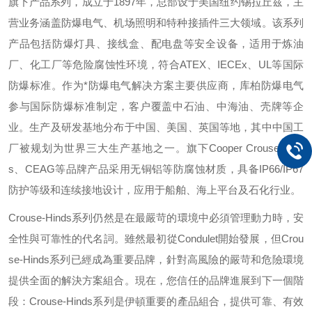
旗下产品系列，成立于
1897
年，总部设于美国纽约锡拉丘兹，主
营业务涵盖防爆电气、机场照明和特种接插件三大领域。该系列
产品包括防爆灯具、接线盒、配电盘等安全设备，适用于炼油
厂、化工厂等危险腐蚀性环境，符合
ATEX
、
IECEx
、
UL
等国际
防爆标准。作为*防爆电气解决方案主要供应商，库柏防爆电气
参与国际防爆标准制定，客户覆盖中石油、中海油、壳牌等企
业。生产及研发基地分布于中国、美国、英国等地，其中中国工
厂被规划为世界三大生产基地之一。旗下
Cooper Crouse-Hind
s
、
CEAG
等品牌产品采用无铜铝等防腐蚀材质，具备
IP66/IP67
防护等级和连续接地设计，应用于船舶、海上平台及石化行业。
Crouse-Hinds
系列仍然是在最嚴苛的環境中必須管理動力時，安
全性與可靠性的代名詞。雖然最初從
Condulet
開始發展，但
Crou
se-Hinds
系列已經成為重要品牌，針對高風險的嚴苛和危險環境
提供全面的解決方案組合。現在，您信任的品牌進展到下一個階
段：
Crouse-Hinds
系列是伊頓重要的產品組合，提供可靠、有效