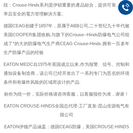
段：
Crouse-Hinds
系列是伊頓重要的產品組合，提供可靠、有效
率且安全的電力管理解決方案。
德国
CEAG
创建于
1897
年，原属于
ABB
公司
,
二十世纪九十年代被
美国
COOPER
集团收购
,
与旗下的
Crouse--Hinds
防爆电气公司组
成了*的大的防爆电气生产商
CEAG Crouse-Hinds.
拥有一百多年
生产防爆产品的经验
EATON MEDC
自
1975
年英国成立以来
,
作为报警、信号、控制和
通知设备制造商，该公司已经开发出了一系列专门为恶劣的环境
条件和有爆炸风险的区域而设计的产品
.
标价为统一价，实际价格请咨询客服，以客服报价为准，谢谢！
EATON CROUSE-HINDS
全国总代理-工厂直发-昆山倍源电气有
限公司
EATON伊顿
产品涵盖：德国CEAG防爆，美国CROUSE-HINDS