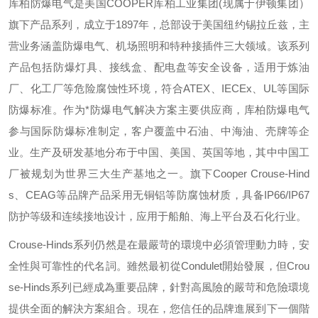
库柏防爆电气是美国
COOPER
库柏工业集团
(
现属于伊顿集团）
旗下产品系列，成立于
1897
年，总部设于美国纽约锡拉丘兹，主
营业务涵盖防爆电气、机场照明和特种接插件三大领域。该系列
产品包括防爆灯具、接线盒、配电盘等安全设备，适用于炼油
厂、化工厂等危险腐蚀性环境，符合
ATEX
、
IECEx
、
UL
等国际
防爆标准。作为*防爆电气解决方案主要供应商，库柏防爆电气
参与国际防爆标准制定，客户覆盖中石油、中海油、壳牌等企
业。生产及研发基地分布于中国、美国、英国等地，其中中国工
厂被规划为世界三大生产基地之一。旗下
Cooper Crouse-Hind
s
、
CEAG
等品牌产品采用无铜铝等防腐蚀材质，具备
IP66/IP67
防护等级和连续接地设计，应用于船舶、海上平台及石化行业。
Crouse-Hinds
系列仍然是在最嚴苛的環境中必須管理動力時，安
全性與可靠性的代名詞。雖然最初從
Condulet
開始發展，但
Crou
se-Hinds
系列已經成為重要品牌，針對高風險的嚴苛和危險環境
提供全面的解決方案組合。現在，您信任的品牌進展到下一個階