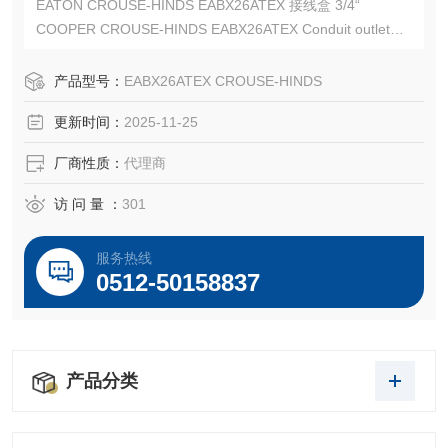
EATON CROUSE-HINDS EABX26ATEX 接线盒 3/4“
COOPER CROUSE-HINDS EABX26ATEX Conduit outlet
CROUSE-HINDS EABX26ATEX
EATON CROUSE-HINDS总代理-Kunshan Beiyuan Electric
产品型号：
EABX26ATEX CROUSE-HINDS
Co.,Ltd
更新时间：
2025-11-25
厂商性质：
代理商
访 问 量 ：
301
服务热线
0512-50158837
产品分类