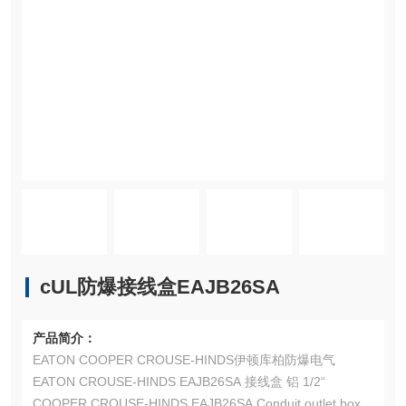
cUL防爆接线盒EAJB26SA
产品简介：
EATON COOPER CROUSE-HINDS伊顿库柏防爆电气
EATON CROUSE-HINDS EAJB26SA 接线盒 铝 1/2“
COOPER CROUSE-HINDS EAJB26SA Conduit outlet box