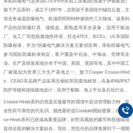
库柏防爆电气是美国
COOPER
库柏工业集团
(
现属于伊顿集团）
旗下产品系列，成立于
1897
年，总部设于美国纽约锡拉丘兹，主
营业务涵盖防爆电气、机场照明和特种接插件三大领域。该系列
产品包括防爆灯具、接线盒、配电盘等安全设备，适用于炼油
厂、化工厂等危险腐蚀性环境，符合
ATEX
、
IECEx
、
UL
等国际
防爆标准。作为*防爆电气解决方案主要供应商，库柏防爆电气
参与国际防爆标准制定，客户覆盖中石油、中海油、壳牌等企
业。生产及研发基地分布于中国、美国、英国等地，其中中国工
厂被规划为世界三大生产基地之一。旗下
Cooper Crouse-Hind
s
、
CEAG
等品牌产品采用无铜铝等防腐蚀材质，具备
IP66/IP67
防护等级和连续接地设计，应用于船舶、海上平台及石化行业。
Crouse-Hinds
系列仍然是在最嚴苛的環境中必須管理動力時，安
全性與可靠性的代名詞。雖然最初從
Condulet
開始發展，但
Crou
se-Hinds
系列已經成為重要品牌，針對高風險的嚴苛和危險環境
提供全面的解決方案組合。現在，您信任的品牌進展到下一個階