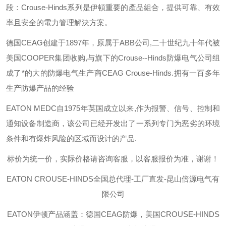
段：
Crouse-Hinds
系列是伊頓重要的產品組合，提供可靠、有效
率且安全的電力管理解決方案。
德国
CEAG
创建于
1897
年，原属于
ABB
公司
,
二十世纪九十年代被
美国
COOPER
集团收购
,
与旗下的
Crouse--Hinds
防爆电气公司组
成了*的大的防爆电气生产商
CEAG Crouse-Hinds.
拥有一百多年
生产防爆产品的经验
EATON MEDC
自
1975
年英国成立以来
,
作为报警、信号、控制和
通知设备制造商，该公司已经开发出了一系列专门为恶劣的环境
条件和有爆炸风险的区域而设计的产品
.
标价为统一价，实际价格请咨询客服，以客服报价为准，谢谢！
EATON CROUSE-HINDS
全国总代理-工厂直发-昆山倍源电气有
限公司
EATON伊顿
产品涵盖：德国CEAG防爆，美国CROUSE-HINDS