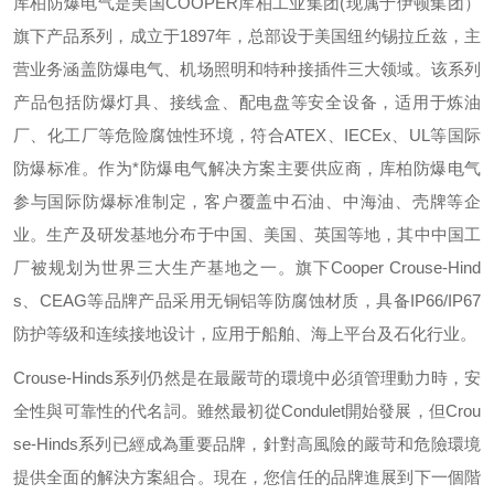
库柏防爆电气是美国
COOPER
库柏工业集团
(
现属于伊顿集团）
旗下产品系列，成立于
1897
年，总部设于美国纽约锡拉丘兹，主
营业务涵盖防爆电气、机场照明和特种接插件三大领域。该系列
产品包括防爆灯具、接线盒、配电盘等安全设备，适用于炼油
厂、化工厂等危险腐蚀性环境，符合
ATEX
、
IECEx
、
UL
等国际
防爆标准。作为*防爆电气解决方案主要供应商，库柏防爆电气
参与国际防爆标准制定，客户覆盖中石油、中海油、壳牌等企
业。生产及研发基地分布于中国、美国、英国等地，其中中国工
厂被规划为世界三大生产基地之一。旗下
Cooper Crouse-Hind
s
、
CEAG
等品牌产品采用无铜铝等防腐蚀材质，具备
IP66/IP67
防护等级和连续接地设计，应用于船舶、海上平台及石化行业。
Crouse-Hinds
系列仍然是在最嚴苛的環境中必須管理動力時，安
全性與可靠性的代名詞。雖然最初從
Condulet
開始發展，但
Crou
se-Hinds
系列已經成為重要品牌，針對高風險的嚴苛和危險環境
提供全面的解決方案組合。現在，您信任的品牌進展到下一個階