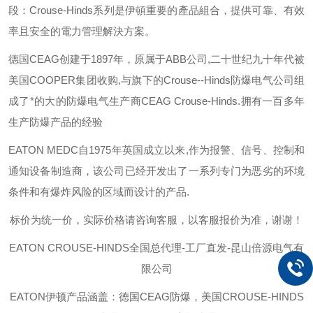
段：
Crouse-Hinds
系列是伊頓重要的產品組合，提供可靠、有效
率且安全的電力管理解決方案。
德国
CEAG
创建于
1897
年，原属于
ABB
公司
,
二十世纪九十年代被
美国
COOPER
集团收购
,
与旗下的
Crouse--Hinds
防爆电气公司组
成了*的大的防爆电气生产商
CEAG Crouse-Hinds.
拥有一百多年
生产防爆产品的经验
EATON MEDC
自
1975
年英国成立以来
,
作为报警、信号、控制和
通知设备制造商，该公司已经开发出了一系列专门为恶劣的环境
条件和有爆炸风险的区域而设计的产品
.
标价为统一价，实际价格请咨询客服，以客服报价为准，谢谢！
EATON CROUSE-HINDS
全国总代理-工厂直发-昆山倍源电气有
限公司
EATON伊顿
产品涵盖：德国CEAG防爆，美国CROUSE-HINDS