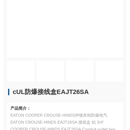
cUL防爆接线盒EAJT26SA
产品简介：
EATON COOPER CROUSE-HINDS伊顿库柏防爆电气
EATON CROUSE-HINDS EAJT26SA 接线盒 铝 3/4“
COOPER CROUSE-HINDS EAJT26SA Conduit outlet box