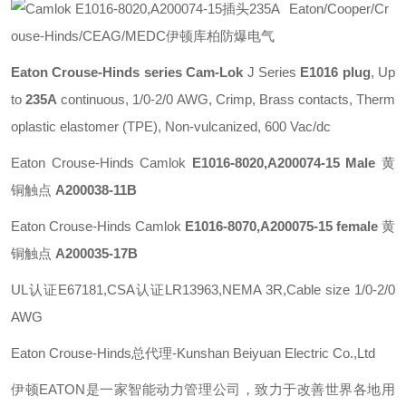
Eaton/Cooper/Cr
ouse-Hinds/CEAG/MEDC伊顿库柏防爆电气
Eaton Crouse-Hinds series Cam-Lok
J Series
E1016 plug
, Up
to
235A
continuous, 1/0-2/0 AWG, Crimp, Brass contacts, Therm
oplastic elastomer (TPE), Non-vulcanized, 600 Vac/dc
Eaton Crouse-Hinds Camlok
E1016-8020,A200074-15 Male
黄
铜触点
A200038-11B
Eaton Crouse-Hinds Camlok
E1016-8070,A200075-15 female
黄
铜触点
A200035-17B
UL认证E67181,CSA认证LR13963,NEMA 3R,Cable size 1/0-2/0
AWG
Eaton Crouse-Hinds总代理-Kunshan Beiyuan Electric Co.,Ltd
伊顿
EATON
是一家智能动力管理公司，致力于改善世界各地用