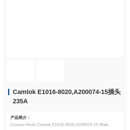
Camlok E1016-8020,A200074-15插头
235A
产品简介：
Crouse-Hinds Camlok E1016-8020,A200074-15 Male