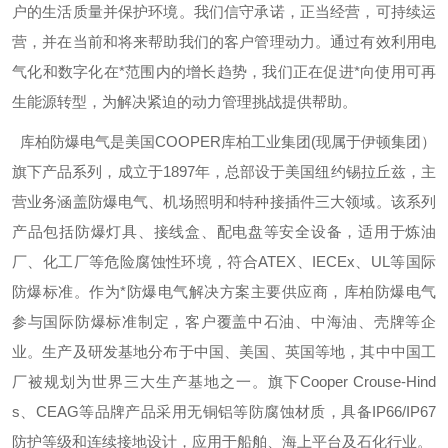
户的生活质量并保护环境。我们信守承诺，正当经营，可持续运
营，并在当前和将来帮助我们的客户管理动力。通过有效利用电
气化和数字化在*范围内的增长趋势，我们正在促进*向使用可再
生能源转型，为解决紧迫的动力管理挑战提供帮助。
库柏防爆电气是美国
COOPER
库柏工业集团
(
现属于伊顿集团）
旗下产品系列，成立于
1897
年，总部设于美国纽约锡拉丘兹，主
营业务涵盖防爆电气、机场照明和特种接插件三大领域。该系列
产品包括防爆灯具、接线盒、配电盘等安全设备，适用于炼油
厂、化工厂等危险腐蚀性环境，符合
ATEX
、
IECEx
、
UL
等国际
防爆标准。作为*防爆电气解决方案主要供应商，库柏防爆电气
参与国际防爆标准制定，客户覆盖中石油、中海油、壳牌等企
业。生产及研发基地分布于中国、美国、英国等地，其中中国工
厂被规划为世界三大生产基地之一。旗下
Cooper Crouse-Hind
s
、
CEAG
等品牌产品采用无铜铝等防腐蚀材质，具备
IP66/IP67
防护等级和连续接地设计，应用于船舶、海上平台及石化行业。