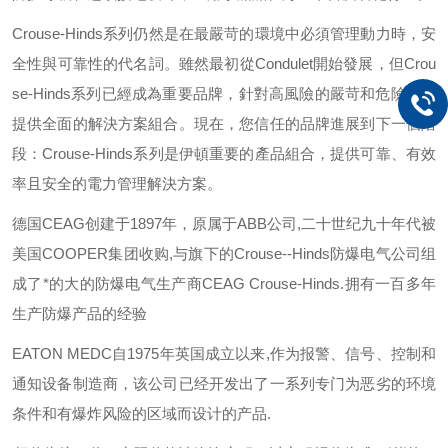
Crouse-Hinds
系列仍然是在最嚴苛的環境中必須管理動力時，安
全性與可靠性的代名詞。雖然最初從
Condulet
開始發展，但
Crou
se-Hinds
系列已經成為重要品牌，針對高風險的嚴苛和危險環境
提供全面的解決方案組合。現在，您信任的品牌進展到下一個階
段：
Crouse-Hinds
系列是伊頓重要的產品組合，提供可靠、有效
率且安全的電力管理解決方案。
德国
CEAG
创建于
1897
年，原属于
ABB
公司
,
二十世纪九十年代被
美国
COOPER
集团收购
,
与旗下的
Crouse--Hinds
防爆电气公司组
成了*的大的防爆电气生产商
CEAG Crouse-Hinds.
拥有一百多年
生产防爆产品的经验
EATON MEDC
自
1975
年英国成立以来
,
作为报警、信号、控制和
通知设备制造商，该公司已经开发出了一系列专门为恶劣的环境
条件和有爆炸风险的区域而设计的产品
.