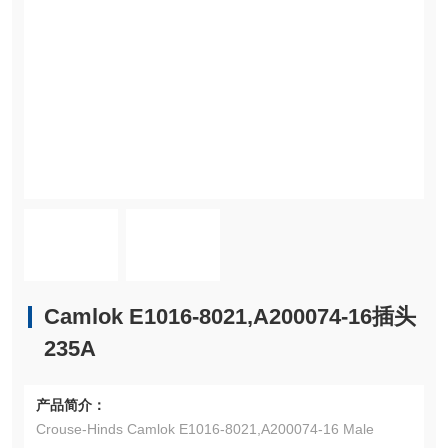
Camlok E1016-8021,A200074-16插头
235A
产品简介：
Crouse-Hinds Camlok E1016-8021,A200074-16 Male