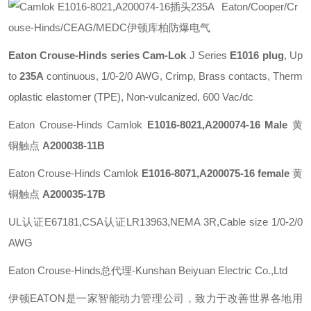
Eaton/Cooper/Cr
ouse-Hinds/CEAG/MEDC伊顿库柏防爆电气
Eaton Crouse-Hinds series Cam-Lok
J Series
E1016 plug
, Up
to
235A
continuous, 1/0-2/0 AWG, Crimp, Brass contacts, Therm
oplastic elastomer (TPE), Non-vulcanized, 600 Vac/dc
Eaton Crouse-Hinds Camlok
E1016-8021,A200074-16 Male
黄
铜触点
A200038-11B
Eaton Crouse-Hinds Camlok
E1016-8071,A200075-16 female
黄
铜触点
A200035-17B
UL认证E67181,CSA认证LR13963,NEMA 3R,Cable size 1/0-2/0
AWG
Eaton Crouse-Hinds总代理-Kunshan Beiyuan Electric Co.,Ltd
伊顿
EATON
是一家智能动力管理公司，致力于改善世界各地用