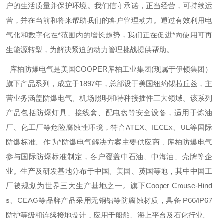
户的生活质量并保护环境。我们信守承诺，正当经营，可持续运
营，并在当前和将来帮助我们的客户管理动力。通过有效利用电
气化和数字化在*范围内的增长趋势，我们正在促进*向使用可再
生能源转型，为解决紧迫的动力管理挑战提供帮助。
库柏防爆电气是美国
COOPER
库柏工业集团
(
现属于伊顿集团）
旗下产品系列，成立于
1897
年，总部设于美国纽约锡拉丘兹，主
营业务涵盖防爆电气、机场照明和特种接插件三大领域。该系列
产品包括防爆灯具、接线盒、配电盘等安全设备，适用于炼油
厂、化工厂等危险腐蚀性环境，符合
ATEX
、
IECEx
、
UL
等国际
防爆标准。作为*防爆电气解决方案主要供应商，库柏防爆电气
参与国际防爆标准制定，客户覆盖中石油、中海油、壳牌等企
业。生产及研发基地分布于中国、美国、英国等地，其中中国工
厂被规划为世界三大生产基地之一。旗下
Cooper Crouse-Hind
s
、
CEAG
等品牌产品采用无铜铝等防腐蚀材质，具备
IP66/IP67
防护等级和连续接地设计，应用于船舶、海上平台及石化行业。