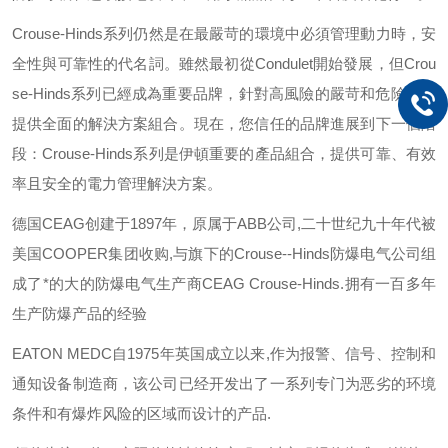
Crouse-Hinds
系列仍然是在最嚴苛的環境中必須管理動力時，安
全性與可靠性的代名詞。雖然最初從
Condulet
開始發展，但
Crou
se-Hinds
系列已經成為重要品牌，針對高風險的嚴苛和危險環境
提供全面的解決方案組合。現在，您信任的品牌進展到下一個階
段：
Crouse-Hinds
系列是伊頓重要的產品組合，提供可靠、有效
率且安全的電力管理解決方案。
德国
CEAG
创建于
1897
年，原属于
ABB
公司
,
二十世纪九十年代被
美国
COOPER
集团收购
,
与旗下的
Crouse--Hinds
防爆电气公司组
成了*的大的防爆电气生产商
CEAG Crouse-Hinds.
拥有一百多年
生产防爆产品的经验
EATON MEDC
自
1975
年英国成立以来
,
作为报警、信号、控制和
通知设备制造商，该公司已经开发出了一系列专门为恶劣的环境
条件和有爆炸风险的区域而设计的产品
.