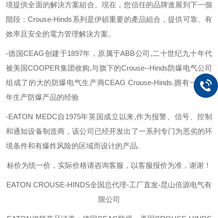
境提供全面的解決方案組合。現在，您信任的品牌進展到下一個
階段：
Crouse-Hinds
系列是伊頓重要的產品組合，提供可靠、有
效率且安全的電力管理解決方案。
-
德国
CEAG
创建于
1897
年，原属于
ABB
公司
,
二十世纪九十年代
被美国
COOPER
集团收购
,
与旗下的
Crouse--Hinds
防爆电气公司
组成了的大的防爆电气生产商
CEAG Crouse-Hinds.
拥有一百多
年生产防爆产品的经验
-EATON MEDC
自
1975
年英国成立以来
,
作为报警、信号、控制
和通知设备制造商，该公司已经开发出了一系列专门为恶劣的环
境条件和有爆炸风险的区域而设计的产品
.
标价为统一价，实际价格请咨询客服，以客服报价为准，谢谢！
EATON C
ROUSE-HINDS
全国总代理
-工厂直发-昆山倍源电气有
限公司