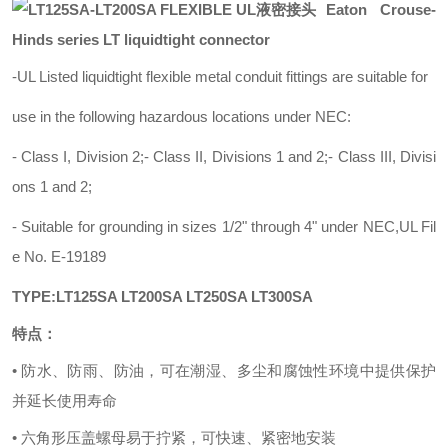
Eaton Crouse-
Hinds series LT liquidtight connector
-UL Listed liquidtight flexible metal conduit fittings are suitable for
use in the following hazardous locations under NEC:
- Class I, Division 2;- Class II, Divisions 1 and 2;- Class III, Divisi
ons 1 and 2;
- Suitable for grounding in sizes 1/2" through 4" under NEC,UL Fil
e No. E-19189
TYPE:
LT125SA LT200SA LT250SA LT300SA
特点：
• 防水、防雨、防油，可在潮湿、多尘和腐蚀性环境中提供保护
并延长使用寿命
• 六角形压盖螺母易于拧紧，可快速、紧密地安装