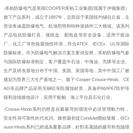
-
库柏防爆电气是美国
COOPER
库柏工业集团
(
现属于伊顿集团）
旗下产品系列，成立于
1897
年，总部设于美国纽约锡拉丘兹，主
营业务涵盖防爆电气、机场照明和特种接插件三大领域。该系列
产品包括防爆灯具、接线盒、配电盘等安全设备，适用于炼油
厂、化工厂等危险腐蚀性环境，符合
ATEX
、
IECEx
、
UL
等国际
防爆标准。作为防爆电气解决方案主要供应商，库柏防爆电气参
与国际防爆标准制定，客户覆盖中石油、中海油、壳牌等企业。
生产及研发基地分布于中国、美国、英国等地，其中中国工厂被
规划为世界三大生产基地之一。旗下
-
Cooper Crouse-Hinds
、
CE
AG
等品牌产品采用无铜铝等防腐蚀材质，具备
IP66/IP67
防护等
级和连续接地设计，应用于船舶、海上平台及石化行业。
-
Crouse-Hinds
系列仍然是在最嚴苛的環境中必須管理動力時，
安全性與可靠性的代名詞。雖然最初從
Condulet
開始發展，但
Cr
ouse-Hinds
系列已經成為重要品牌，針對高風險的嚴苛和危險環