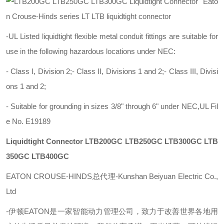
Eato
n Crouse-Hinds series LT LTB liquidtight connector
-UL Listed liquidtight flexible metal conduit fittings are suitable for
use in the following hazardous locations under NEC:
- Class I, Division 2;- Class II, Divisions 1 and 2;- Class III, Divisi
ons 1 and 2;
- Suitable for grounding in sizes 3/8" through 6" under NEC,UL Fil
e No. E19189
Liquidtight Connector
LTB200GC LTB250GC LTB300GC LTB
350GC LTB400GC
EATON CROUSE-HINDS总代理-Kunshan Beiyuan Electric Co.,
Ltd
-
伊顿
EATON
是一家智能动力管理公司，致力于改善世界各地用