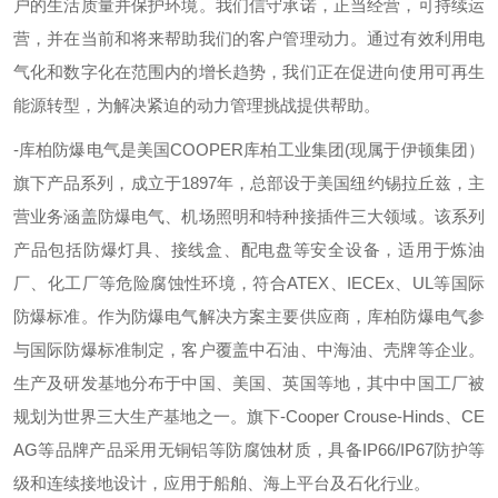
户的生活质量并保护环境。我们信守承诺，正当经营，可持续运
营，并在当前和将来帮助我们的客户管理动力。通过有效利用电
气化和数字化在范围内的增长趋势，我们正在促进向使用可再生
能源转型，为解决紧迫的动力管理挑战提供帮助。
-
库柏防爆电气是美国
COOPER
库柏工业集团
(
现属于伊顿集团）
旗下产品系列，成立于
1897
年，总部设于美国纽约锡拉丘兹，主
营业务涵盖防爆电气、机场照明和特种接插件三大领域。该系列
产品包括防爆灯具、接线盒、配电盘等安全设备，适用于炼油
厂、化工厂等危险腐蚀性环境，符合
ATEX
、
IECEx
、
UL
等国际
防爆标准。作为防爆电气解决方案主要供应商，库柏防爆电气参
与国际防爆标准制定，客户覆盖中石油、中海油、壳牌等企业。
生产及研发基地分布于中国、美国、英国等地，其中中国工厂被
规划为世界三大生产基地之一。旗下
-
Cooper Crouse-Hinds
、
CE
AG
等品牌产品采用无铜铝等防腐蚀材质，具备
IP66/IP67
防护等
级和连续接地设计，应用于船舶、海上平台及石化行业。