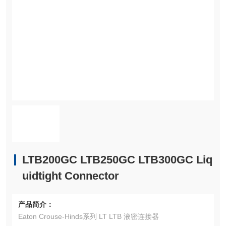
LTB200GC LTB250GC LTB300GC Liq
uidtight Connector
产品简介：
Eaton Crouse-Hinds系列 LT LTB 液密连接器