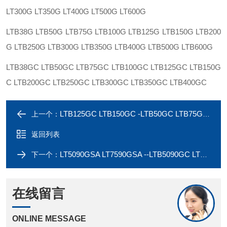
LT300G LT350G LT400G LT500G LT600G
LTB38G LTB50G LTB75G LTB100G LTB125G LTB150G LTB200
G LTB250G LTB300G LTB350G LTB400G LTB500G LTB600G
LTB38GC LTB50GC LTB75GC LTB100GC LTB125GC LTB150G
C LTB200GC LTB250GC LTB300GC LTB350GC LTB400GC
LTB125GC LTB150GC -LTB50GC LTB75GC LTB100GC Liquidtight Connector
上一个：
返回列表
LT5090GSA LT7590GSA --LTB5090GC LTB7590GC LTB10090GC Liquidtight Connect
下一个：
在线留言
ONLINE MESSAGE