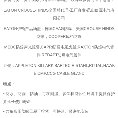
EATON C
ROUSE-HINDS
全国总代理
-工厂直发-昆山倍源电气有
限公司
EATON伊顿
产品涵盖：德国
CEAG防爆，美国CROUSE-HINDS
防爆，COOPER库柏防爆
MEDC
防爆声光报警
,CAPRI
防爆电缆戈兰
,RAXTON
防爆电气管
件
,REDAPT
防爆电气管件
经销：
APPLETON,KILLARK,BARTEC,R.STAHL,RITTAL,HAWK
E,CMP,CCG CABLE GLAND
特点：
• 防水、防雨、防油，可在潮湿、多尘和腐蚀性环境中提供保护
并延长使用寿命
• 六角形压盖螺母易于拧紧，可快速、紧密地安装