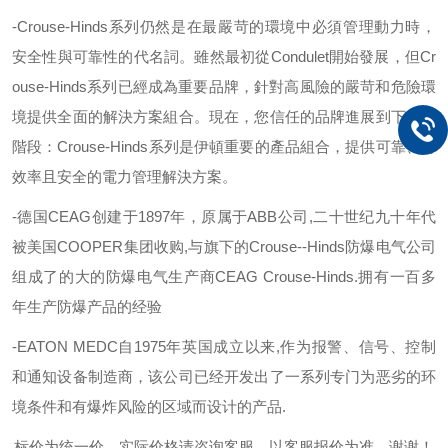
-
Crouse-Hinds
系列仍然是在最嚴苛的環境中必須管理動力時，
安全性與可靠性的代名詞。雖然最初從
Condulet
開始發展，但
Cr
ouse-Hinds
系列已經成為重要品牌，針對高風險的嚴苛和危險環
境提供全面的解決方案組合。現在，您信任的品牌進展到下一個
階段：
Crouse-Hinds
系列是伊頓重要的產品組合，提供可靠、有
效率且安全的電力管理解決方案。
-
德国
CEAG
创建于
1897
年，原属于
ABB
公司
,
二十世纪九十年代
被美国
COOPER
集团收购
,
与旗下的
Crouse--Hinds
防爆电气公司
组成了的大的防爆电气生产商
CEAG Crouse-Hinds.
拥有一百多
年生产防爆产品的经验
-EATON MEDC
自
1975
年英国成立以来
,
作为报警、信号、控制
和通知设备制造商，该公司已经开发出了一系列专门为恶劣的环
境条件和有爆炸风险的区域而设计的产品
.
标价为统一价，实际价格请咨询客服，以客服报价为准，谢谢！