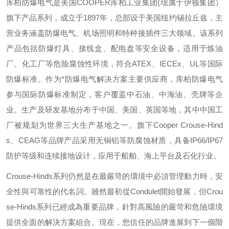
库柏防爆电气是美国
COOPER
库柏工业集团
(
现属于伊顿集团）
旗下产品系列，成立于
1897
年，总部设于美国纽约锡拉丘兹，主
营业务涵盖防爆电气、机场照明和特种接插件三大领域。该系列
产品包括防爆灯具、接线盒、配电盘等安全设备，适用于炼油
厂、化工厂等危险腐蚀性环境，符合
ATEX
、
IECEx
、
UL
等国际
防爆标准。作为*防爆电气解决方案主要供应商，库柏防爆电气
参与国际防爆标准制定，客户覆盖中石油、中海油、壳牌等企
业。生产及研发基地分布于中国、美国、英国等地，其中中国工
厂被规划为世界三大生产基地之一。旗下
Cooper Crouse-Hind
s
、
CEAG
等品牌产品采用无铜铝等防腐蚀材质，具备
IP66/IP67
防护等级和连续接地设计，应用于船舶、海上平台及石化行业。
Crouse-Hinds
系列仍然是在最嚴苛的環境中必須管理動力時，安
全性與可靠性的代名詞。雖然最初從
Condulet
開始發展，但
Crou
se-Hinds
系列已經成為重要品牌，針對高風險的嚴苛和危險環境
提供全面的解決方案組合。現在，您信任的品牌進展到下一個階