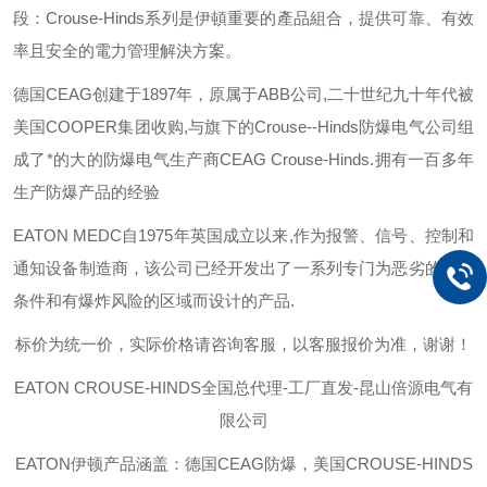
段：
Crouse-Hinds
系列是伊頓重要的產品組合，提供可靠、有效
率且安全的電力管理解決方案。
德国
CEAG
创建于
1897
年，原属于
ABB
公司
,
二十世纪九十年代被
美国
COOPER
集团收购
,
与旗下的
Crouse--Hinds
防爆电气公司组
成了*的大的防爆电气生产商
CEAG Crouse-Hinds.
拥有一百多年
生产防爆产品的经验
EATON MEDC
自
1975
年英国成立以来
,
作为报警、信号、控制和
通知设备制造商，该公司已经开发出了一系列专门为恶劣的环境
条件和有爆炸风险的区域而设计的产品
.
标价为统一价，实际价格请咨询客服，以客服报价为准，谢谢！
EATON CROUSE-HINDS
全国总代理-工厂直发-昆山倍源电气有
限公司
EATON伊顿
产品涵盖：德国CEAG防爆，美国CROUSE-HINDS