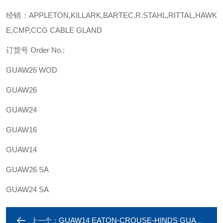
经销：APPLETON,KILLARK,BARTEC,R.STAHL,RITTAL,HAWK
E,CMP,CCG CABLE GLAND
订货号 Order No.:
GUAW26 WOD
GUAW26
GUAW24
GUAW16
GUAW14
GUAW26 SA
GUAW24 SA
GUAW14 EATON-CROUSE-HINDS GUAW16 cUL接线盒 1/2
上一个：