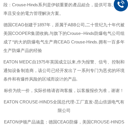
段：
Crouse-Hinds
系列是伊頓重要的產品組合，提供可靠、有效
率且安全的電力管理解決方案。
德国
CEAG
创建于
1897
年，原属于
ABB
公司
,
二十世纪九十年代被
美国
COOPER
集团收购
,
与旗下的
Crouse--Hinds
防爆电气公司组
成了*的大的防爆电气生产商
CEAG Crouse-Hinds.
拥有一百多年
生产防爆产品的经验
EATON MEDC
自
1975
年英国成立以来
,
作为报警、信号、控制和
通知设备制造商，该公司已经开发出了一系列专门为恶劣的环境
条件和有爆炸风险的区域而设计的产品
.
标价为统一价，实际价格请咨询客服，以客服报价为准，谢谢！
EATON CROUSE-HINDS
全国总代理-工厂直发-昆山倍源电气有
限公司
EATON伊顿
产品涵盖：德国CEAG防爆，美国CROUSE-HINDS