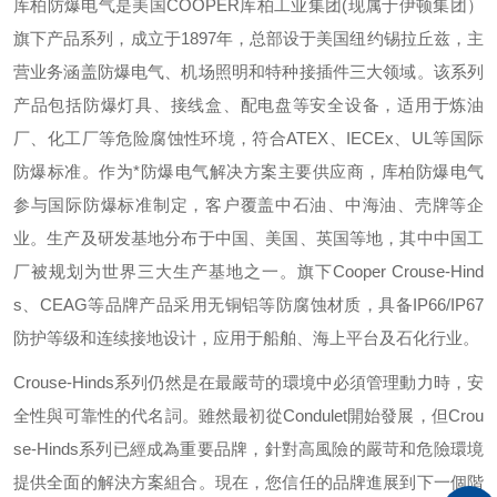
库柏防爆电气是美国
COOPER
库柏工业集团
(
现属于伊顿集团）
旗下产品系列，成立于
1897
年，总部设于美国纽约锡拉丘兹，主
营业务涵盖防爆电气、机场照明和特种接插件三大领域。该系列
产品包括防爆灯具、接线盒、配电盘等安全设备，适用于炼油
厂、化工厂等危险腐蚀性环境，符合
ATEX
、
IECEx
、
UL
等国际
防爆标准。作为*防爆电气解决方案主要供应商，库柏防爆电气
参与国际防爆标准制定，客户覆盖中石油、中海油、壳牌等企
业。生产及研发基地分布于中国、美国、英国等地，其中中国工
厂被规划为世界三大生产基地之一。旗下
Cooper Crouse-Hind
s
、
CEAG
等品牌产品采用无铜铝等防腐蚀材质，具备
IP66/IP67
防护等级和连续接地设计，应用于船舶、海上平台及石化行业。
Crouse-Hinds
系列仍然是在最嚴苛的環境中必須管理動力時，安
全性與可靠性的代名詞。雖然最初從
Condulet
開始發展，但
Crou
se-Hinds
系列已經成為重要品牌，針對高風險的嚴苛和危險環境
提供全面的解決方案組合。現在，您信任的品牌進展到下一個階