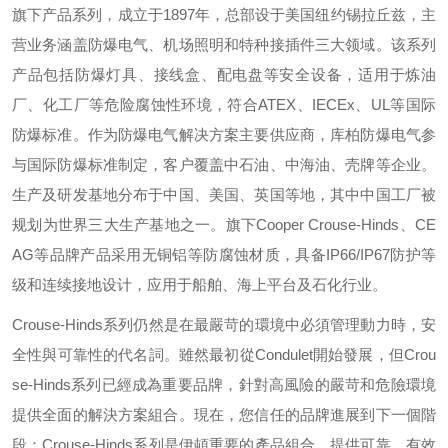
旗下产品系列，成立于
1897
年，总部设于美国纽约锡拉丘兹，主
营业务涵盖防爆电气、机场照明和特种接插件三大领域。该系列
产品包括防爆灯具、接线盒、配电盘等安全设备，适用于炼油
厂、化工厂等危险腐蚀性环境，符合
ATEX
、
IECEx
、
UL
等国际
防爆标准。作为防爆电气解决方案主要供应商，库柏防爆电气参
与国际防爆标准制定，客户覆盖中石油、中海油、壳牌等企业。
生产及研发基地分布于中国、美国、英国等地，其中中国工厂被
规划为世界三大生产基地之一。旗下
Cooper Crouse-Hinds
、
CE
AG
等品牌产品采用无铜铝等防腐蚀材质，具备
IP66/IP67
防护等
级和连续接地设计，应用于船舶、海上平台及石化行业。
Crouse-Hinds
系列仍然是在最嚴苛的環境中必須管理動力時，安
全性與可靠性的代名詞。雖然最初從
Condulet
開始發展，但
Crou
se-Hinds
系列已經成為重要品牌，針對高風險的嚴苛和危險環境
提供全面的解決方案組合。現在，您信任的品牌進展到下一個階
段：
Crouse-Hinds
系列是伊頓重要的產品組合，提供可靠、有效