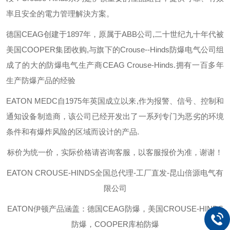
率且安全的電力管理解決方案。
德国
CEAG
创建于
1897
年，原属于
ABB
公司
,
二十世纪九十年代被
美国
COOPER
集团收购
,
与旗下的
Crouse--Hinds
防爆电气公司组
成了的大的防爆电气生产商
CEAG Crouse-Hinds.
拥有一百多年
生产防爆产品的经验
EATON MEDC
自
1975
年英国成立以来
,
作为报警、信号、控制和
通知设备制造商，该公司已经开发出了一系列专门为恶劣的环境
条件和有爆炸风险的区域而设计的产品
.
标价为统一价，实际价格请咨询客服，以客服报价为准，谢谢！
EATON CROUSE-HINDS
全国总代理-工厂直发-昆山倍源电气有
限公司
EATON伊顿
产品涵盖：德国CEAG防爆，美国CROUSE-HINDS
防爆，COOPER库柏防爆