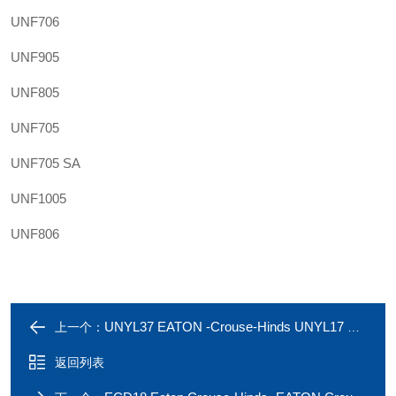
UNF706
UNF905
UNF805
UNF705
UNF705 SA
UNF1005
UNF806
UNYL37 EATON -Crouse-Hinds UNYL17 UNYL27 UL由任接头
上一个：
返回列表