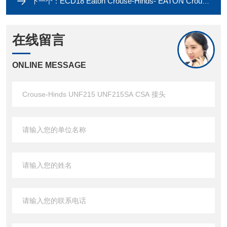
ECD18 Eaton Crouse-Hinds- EATON Crouse-Hinds ECD284 breather/drain
下一个：
在线留言
ONLINE MESSAGE