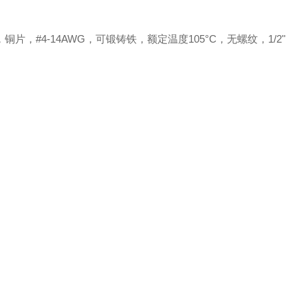
，
铜
片，
#4-14AWG，可锻铸铁，额定温度105°C，
无
螺纹，
1/2"