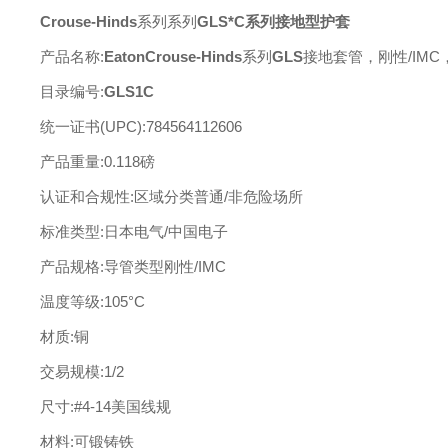
Crouse-Hinds
系列系列
GLS*C系列接地型护套
产品名称
:
EatonCrouse-Hinds
系列
GL
S
接地套管，刚性
/IMC
目录编号
:
GLS1C
统一证书
(UPC)
:
7845641
12606
产品重量
:
0.
118
磅
认证和合规性
:
区域分类普通
/非危险场所
标准类型
:
日本电气
/中国电子
产品规格
:
导管类型刚性
/IMC
温度等级
:
105°C
材质
:铜
交易规模
:
1/2
尺寸
:
#4-14美国线规
材料
:
可锻铸铁