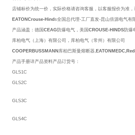
店铺标价为统一价，实际价格请咨询客服，以客服报价为准，
EATONCrouse-Hind
s全国总代理-工厂直发-昆山倍源电气有
产品涵盖：德国
CEAG
防爆电气，美国
CROUSE-HINDS
防爆
库柏电气（上海）有限公司，库柏电气（常州）有限公司
COOPERBUSSMANN
库柏巴斯曼熔断器
,
EATONMEDC,Reda
产品手册详产品资料产品订货号：
GLS1C
GLS2C
GLS3C
GLS4C