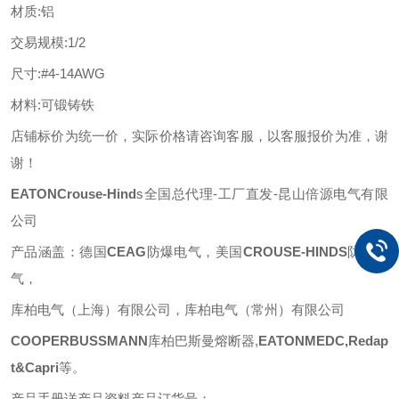
材质
:
铝
交易规模
:1/2
尺寸
:#4-14
AWG
材料
:可锻铸铁
店铺标价为统一价，实际价格请咨询客服，以客服报价为准，谢
谢！
EATONCrouse-Hind
s全国总代理-工厂直发-昆山倍源电气有限
公司
产品涵盖：德国
CEAG
防爆电气，美国
CROUSE-HINDS
防爆电
气，
库柏电气（上海）有限公司，库柏电气（常州）有限公司
COOPERBUSSMANN
库柏巴斯曼熔断器
,
EATONMEDC,Redap
t&Capri
等
。
产品手册详产品资料产品订货号：