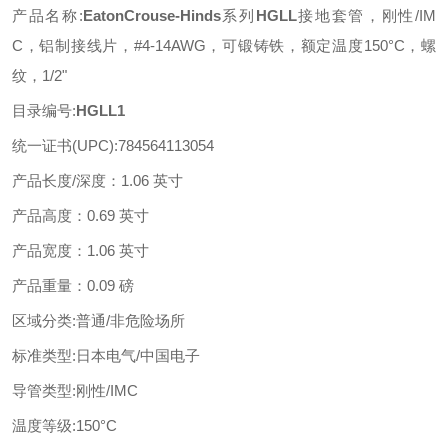
产品名称
:
EatonCrouse-Hinds
系列
HGLL
接地套管，刚性
/IM
C，
铝制接线
片，
#4-14AWG，可锻铸铁，额定温度1
50
°C，螺
纹，1/2"
目录编号
:
HGLL1
统一证书
(UPC):
784564113054
产品长度
/深度
：
1.06 英寸
产品高度
：
0.69 英寸
产品宽度
：
1.06 英寸
产品重量
：
0.09 磅
区域分类
:
普通
/非危险场所
标准类型
:日本电气/中国电子
导管类型
:
刚性
/IMC
温度等级
:1
50
°C