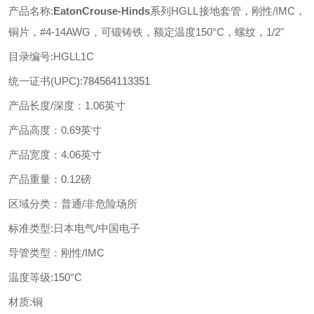
产品名称
:
EatonCrouse-Hinds
系列
HGLL
接地套管，刚性
/IMC，
铜
片，
#4-14AWG，可锻铸铁，额定温度
150
°C，螺纹，1/2"
目录编号
:
HGLL1C
统一证书
(UPC):
784564113351
产品长度
/深度：
1.06英寸
产品高度：
0.69英寸
产品宽度：
4
.06英寸
产品重量：
0.12
磅
区域分类：
普通
/非危险场所
标准类型
:
日本电气
/中国电子
导管类型：
刚性
/IMC
温度等级
:150
°C
材质
:铜