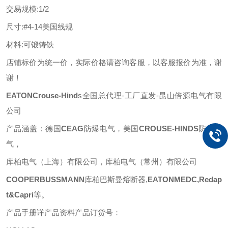
交易规模
:
1/2
尺寸
:
#4-14美国线规
材料
:
可锻铸铁
店铺标价为统一价，实际价格请咨询客服，以客服报价为准，谢
谢！
EATONCrouse-Hind
s全国总代理-工厂直发-昆山倍源电气有限
公司
产品涵盖：德国
CEAG
防爆电气，美国
CROUSE-HINDS
防爆电
气，
库柏电气（上海）有限公司，库柏电气（常州）有限公司
COOPERBUSSMANN
库柏巴斯曼熔断器
,
EATONMEDC,Redap
t&Capri
等
。
产品手册详产品资料产品订货号：