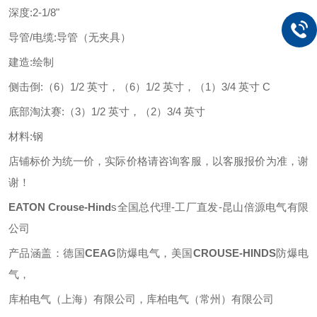
深度
:
2-1/8"
导管
/电缆
:
导管（无夹具）
建造
:
绘制
侧击倒
:
（
6）1/2 英寸，（6）1/2 英寸，（1）3/4 英寸 C
底部淘汰赛
:
（
3）1/2 英寸，（2）3/4 英寸
材料
:
钢
店铺标价为统一价，实际价格请咨询客服，以客服报价为准，谢
谢！
EATON
Crouse-Hind
s
全国总代理
-工厂直发-昆山倍源电气有限
公司
产品涵盖：德国
CEAG
防爆电气，美国
CROUSE-HINDS
防爆电
气，
库柏电气（上海）有限公司，库柏电气（常州）有限公司