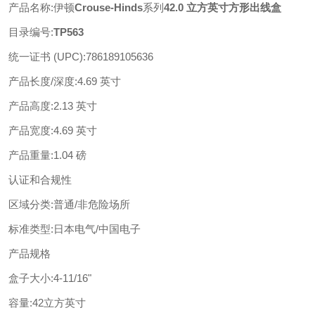
产品名称
:
伊顿
Crouse-Hinds
系列
42.0 立方英寸方形出线盒
目录编号
:
TP563
统一证书
(UPC)
:
786189105636
产品长度
/深度
:
4.69 英寸
产品高度
:
2.13 英寸
产品宽度
:
4.69 英寸
产品重量
:
1.04 磅
认证和合规性
区域分类
:
普通
/非危险场所
标准类型
:
日本电气
/中国电子
产品规格
盒子大小
:
4-11/16"
容量
:
42立方英寸