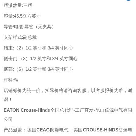
帮派数量
:
三帮
容量
:
46.5立方英寸
导管
/电缆
:
导管（无夹具）
支架样式
:
副总裁
结束
:
（
2）1/2 英寸和 3/4 英寸同心
侧击倒
:
（
3）1/2 英寸和 3/4 英寸同心
底部
:
（
6）1/2 英寸和 3/4 英寸同心
材料
:
钢
店铺标价为统一价，实际价格请咨询客服，以客服报价为准，谢
谢！
EATON
Crouse-Hind
s
全国总代理
-工厂直发-昆山倍源电气有限
公司
产品涵盖：德国
CEAG
防爆电气，美国
CROUSE-HINDS
防爆电