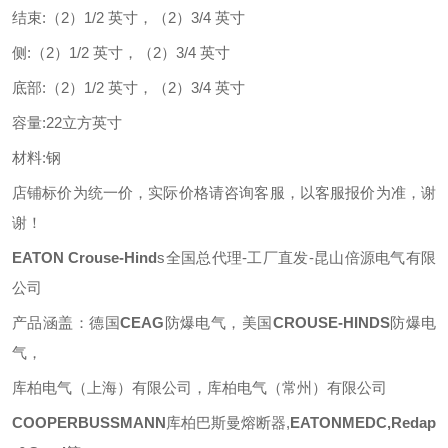
结束
:
（
2）1/2 英寸，（2）3/4 英寸
侧
:
（
2）1/2 英寸，（2）3/4 英寸
底部
:
（
2）1/2 英寸，（2）3/4 英寸
容量
:
22立方英寸
材料
:
钢
店铺标价为统一价，实际价格请咨询客服，以客服报价为准，谢
谢！
EATON
Crouse-Hind
s
全国总代理
-工厂直发-昆山倍源电气有限
公司
产品涵盖：德国
CEAG
防爆电气，美国
CROUSE-HINDS
防爆电
气，
库柏电气（上海）有限公司，库柏电气（常州）有限公司
COOPERBUSSMANN
库柏巴斯曼熔断器
,
EATONMEDC,Redap