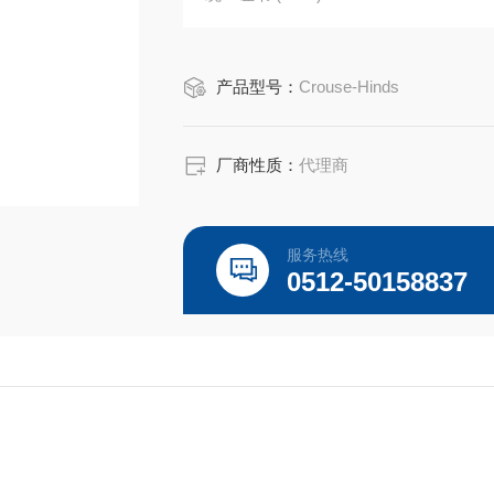
产品长度/深度:3 英寸
产品高度:0.78 英寸
产品型号：
Crouse-Hinds
产品宽度:2 英寸
产品重量:0.13 磅
厂商性质：
代理商
服务热线
0512-50158837