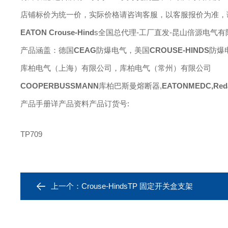
店铺标价为统一价，实际价格请咨询客服，以客服报价为准，
EATON
Crouse-Hind
s
全国总代理
-工厂直发-昆山倍源电气有
产品涵盖：德国
CEAG
防爆电气，美国
CROUSE-HINDS
防爆
库柏电气（上海）有限公司，库柏电气（常州）有限公司
COOPERBUSSMANN
库柏巴斯曼熔断器
,
EATONMEDC,Reda
产品手册详产品资料产品订货号
:
TP709
上一个：
Crouse-HindsTP 固定开关盒支架