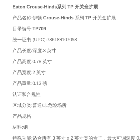
Eaton
Crouse-Hinds
系列
TP 开关盒扩展
产品名称
:
伊顿
Crouse-Hinds
系列
TP
开关盒扩展
目录编号
:
TP709
统一证书
(UPC)
:
786189107098
产品长度
/深度
:
3 英寸
产品高度
:
0.78 英寸
产品宽度
:
2 英寸
产品重量
:
0.13 磅
认证和合规性
区域分类
:
普通
/非危险场所
产品规格
材料
:
钢
特殊功能
:
适合所有
3 英寸 x 2 英寸宽的盒子，最大可调深度 