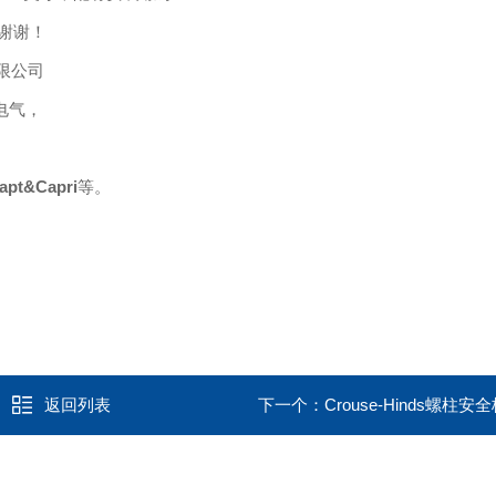
谢谢！
限公司
电气，
pt&Capri
等
。
返回列表
下一个：
Crouse-Hinds螺柱安