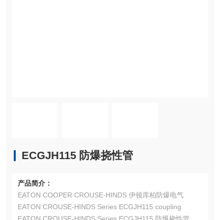
ECGJH115 防爆挠性管
产品简介：
EATON COOPER CROUSE-HINDS 伊顿库柏防爆电气
EATON CROUSE-HINDS Series ECGJH115 coupling
EATON CROUSE-HINDS Series ECGJH115 防爆挠性管