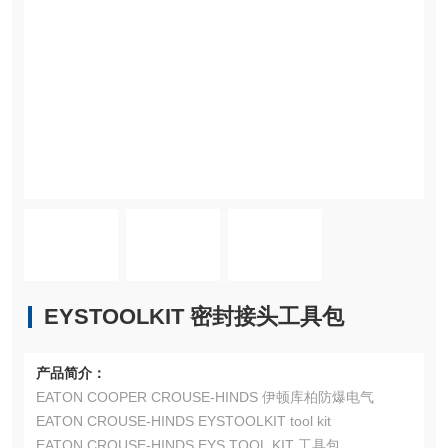
EYSTOOLKIT 密封接头工具包
产品简介：
EATON COOPER CROUSE-HINDS 伊顿库柏防爆电气
EATON CROUSE-HINDS EYSTOOLKIT tool kit
EATON CROUSE-HINDS EYS TOOL KIT 工具包