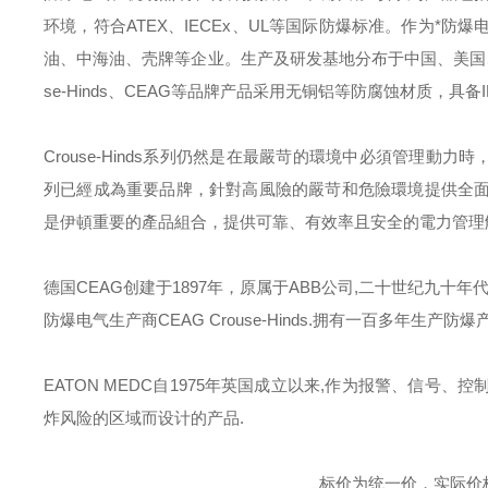
环境，符合
ATEX
、
IECEx
、
UL
等国际防爆标准。作为*防爆
油、中海油、壳牌等企业。生产及研发基地分布于中国、美国
se-Hinds
、
CEAG
等品牌产品采用无铜铝等防腐蚀材质，具备
Crouse-Hinds
系列仍然是在最嚴苛的環境中必須管理動力時
列已經成為重要品牌，針對高風險的嚴苛和危險環境提供全
是伊頓重要的產品組合，提供可靠、有效率且安全的電力管理
德国
CEAG
创建于
1897
年，原属于
ABB
公司
,
二十世纪九十年
防爆电气生产商
CEAG Crouse-Hinds.
拥有一百多年生产防爆
EATON MEDC
自
1975
年英国成立以来
,
作为报警、信号、控
炸风险的区域而设计的产品
.
标价为统一价，实际价