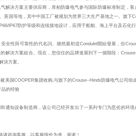
电气解决方案主要供应商，库柏防爆电气参与国际防爆标准制定，客
、英国等地，其中中国工厂被规划为世界三大生产基地之一。旗下
C
IP66/IP67
防护等级和连续接地设计，应用于船舶、海上平台及石化行
，安全性與可靠性的代名詞。雖然最初從
Condulet
開始發展，但
Crou
面的解決方案組合。現在，您信任的品牌進展到下一個階段：
Crouse
解決方案。
代被美国
COOPER
集团收购
,
与旗下的
Crouse--Hinds
防爆电气公司组成
产品的经验
制和通知设备制造商，该公司已经开发出了一系列专门为恶劣的环境
格请咨询客服，以客服报价为准，谢谢！