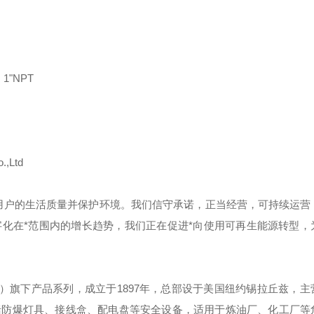
1"NPT
.,Ltd
用户的生活质量并保护环境。我们信守承诺，正当经营，可持续运营
化在*范围内的增长趋势，我们正在促进*向使用可再生能源转型，
）旗下产品系列，成立于
1897
年，总部设于美国纽约锡拉丘兹，主
括防爆灯具、接线盒、配电盘等安全设备，适用于炼油厂、化工厂等