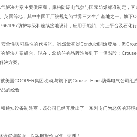
电气解决方案主要供应商，库柏防爆电气参与国际防爆标准制定，客
、英国等地，其中中国工厂被规划为世界三大生产基地之一。旗下
C
IP66/IP67
防护等级和连续接地设计，应用于船舶、海上平台及石化行
，安全性與可靠性的代名詞。雖然最初從
Condulet
開始發展，但
Crou
面的解決方案組合。現在，您信任的品牌進展到下一個階段：
Crouse
解決方案。
代被美国
COOPER
集团收购
,
与旗下的
Crouse--Hinds
防爆电气公司组成
产品的经验
制和通知设备制造商，该公司已经开发出了一系列专门为恶劣的环境
格请咨询客服，以客服报价为准，谢谢！