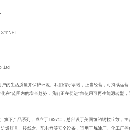
T
3/4"NPT
.,Ltd
用户的生活质量并保护环境。我们信守承诺，正当经营，可持续运营
化在*范围内的增长趋势，我们正在促进*向使用可再生能源转型，
）旗下产品系列，成立于
1897
年，总部设于美国纽约锡拉丘兹，主
括防爆灯具、接线盒、配电盘等安全设备，适用于炼油厂、化工厂等