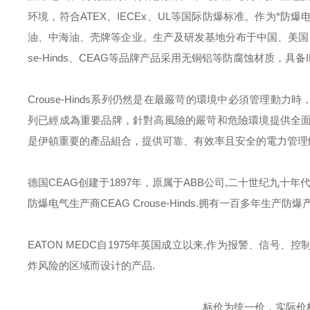
环境，符合
ATEX
、
IECEx
、
UL
等国际防爆标准。作为*防爆
油、中海油、壳牌等企业。生产及研发基地分布于中国、美国
se-Hinds
、
CEAG
等品牌产品采用无铜铝等防腐蚀材质，具备
Crouse-Hinds
系列仍然是在最嚴苛的環境中必須管理動力時
列已經成為重要品牌，針對高風險的嚴苛和危險環境提供全
是伊頓重要的產品組合，提供可靠、有效率且安全的電力管理
德国
CEAG
创建于
1897
年，原属于
ABB
公司
,
二十世纪九十年
防爆电气生产商
CEAG Crouse-Hinds.
拥有一百多年生产防爆
EATON MEDC
自
1975
年英国成立以来
,
作为报警、信号、控
炸风险的区域而设计的产品
.
标价为统一价，实际价