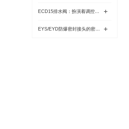
ECD15排水阀：扮演着调控和保障排水通畅的重要角色
EYS/EYD防爆密封接头的密封圈怎么更换？