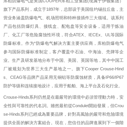
库柏防爆电气是美国
COOPER
库柏工业集团
(
现属于伊顿集团）
旗下产品系列，成立于
1897
年，总部设于美国纽约锡拉丘兹，主
营业务涵盖防爆电气、机场照明和特种接插件三大领域。该系列
产品包括防爆灯具、接线盒、配电盘等安全设备，适用于炼油
厂、化工厂等危险腐蚀性环境，符合
ATEX
、
IECEx
、
UL
等国际
防爆标准。作为*防爆电气解决方案主要供应商，库柏防爆电气
参与国际防爆标准制定，客户覆盖中石油、中海油、壳牌等企
业。生产及研发基地分布于中国、美国、英国等地，其中中国工
厂被规划为世界三大生产基地之一。旗下
Cooper Crouse-Hind
s
、
CEAG
等品牌产品采用无铜铝等防腐蚀材质，具备
IP66/IP67
防护等级和连续接地设计，应用于船舶、海上平台及石化行业。
Crouse-Hinds
系列仍然是在最嚴苛的環境中必須管理動力時，安
全性與可靠性的代名詞。雖然最初從
Condulet
開始發展，但
Crou
se-Hinds
系列已經成為重要品牌，針對高風險的嚴苛和危險環境
提供全面的解決方案組合。現在，您信任的品牌進展到下一個階