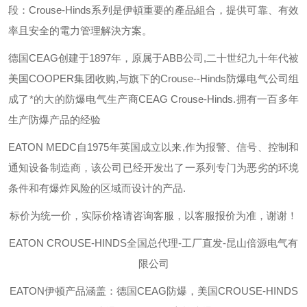
段：
Crouse-Hinds
系列是伊頓重要的產品組合，提供可靠、有效
率且安全的電力管理解決方案。
德国
CEAG
创建于
1897
年，原属于
ABB
公司
,
二十世纪九十年代被
美国
COOPER
集团收购
,
与旗下的
Crouse--Hinds
防爆电气公司组
成了*的大的防爆电气生产商
CEAG Crouse-Hinds.
拥有一百多年
生产防爆产品的经验
EATON MEDC
自
1975
年英国成立以来
,
作为报警、信号、控制和
通知设备制造商，该公司已经开发出了一系列专门为恶劣的环境
条件和有爆炸风险的区域而设计的产品
.
标价为统一价，实际价格请咨询客服，以客服报价为准，谢谢！
EATON CROUSE-HINDS
全国总代理-工厂直发-昆山倍源电气有
限公司
EATON伊顿
产品涵盖：德国CEAG防爆，美国CROUSE-HINDS