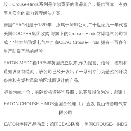
段：
Crouse-Hinds
系列是伊頓重要的產品組合，提供可靠、有效
率且安全的電力管理解決方案。
德国
CEAG
创建于
1897
年，原属于
ABB
公司
,
二十世纪九十年代被
美国
COOPER
集团收购
,
与旗下的
Crouse--Hinds
防爆电气公司组
成了*的大的防爆电气生产商
CEAG Crouse-Hinds.
拥有一百多年
生产防爆产品的经验
EATON MEDC
自
1975
年英国成立以来
,
作为报警、信号、控制和
通知设备制造商，该公司已经开发出了一系列专门为恶劣的环境
条件和有爆炸风险的区域而设计的产品
.
标价为统一价，实际价格请咨询客服，以客服报价为准，谢谢！
EATON CROUSE-HINDS
全国总代理-工厂直发-昆山倍源电气有
限公司
EATON伊顿
产品涵盖：德国CEAG防爆，美国CROUSE-HINDS