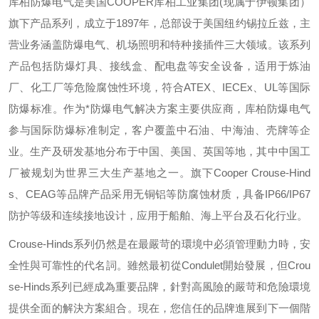
库柏防爆电气是美国
COOPER
库柏工业集团
(
现属于伊顿集团）
旗下产品系列，成立于
1897
年，总部设于美国纽约锡拉丘兹，主
营业务涵盖防爆电气、机场照明和特种接插件三大领域。该系列
产品包括防爆灯具、接线盒、配电盘等安全设备，适用于炼油
厂、化工厂等危险腐蚀性环境，符合
ATEX
、
IECEx
、
UL
等国际
防爆标准。作为*防爆电气解决方案主要供应商，库柏防爆电气
参与国际防爆标准制定，客户覆盖中石油、中海油、壳牌等企
业。生产及研发基地分布于中国、美国、英国等地，其中中国工
厂被规划为世界三大生产基地之一。旗下
Cooper Crouse-Hind
s
、
CEAG
等品牌产品采用无铜铝等防腐蚀材质，具备
IP66/IP67
防护等级和连续接地设计，应用于船舶、海上平台及石化行业。
Crouse-Hinds
系列仍然是在最嚴苛的環境中必須管理動力時，安
全性與可靠性的代名詞。雖然最初從
Condulet
開始發展，但
Crou
se-Hinds
系列已經成為重要品牌，針對高風險的嚴苛和危險環境
提供全面的解決方案組合。現在，您信任的品牌進展到下一個階