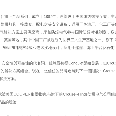
团）
旗下产品系列，成立于
1897
年，总部设于美国纽约锡拉丘兹，主
括防爆灯具、接线盒、配电盘等安全设备，适用于炼油厂、化工厂等
气解决方案主要供应商，库柏防爆电气参与国际防爆标准制定，客
、英国等地，其中中国工厂被规划为世界三大生产基地之一。旗下
-
备
IP66/IP67
防护等级和连续接地设计，应用于船舶、海上平台及石化
，安全性與可靠性的代名詞。雖然最初從
Condulet
開始發展，但
Crou
面的解決方案組合。現在，您信任的品牌進展到下一個階段：
Crouse
解決方案。
代被美国
COOPER
集团收购
,
与旗下的
Crouse--Hinds
防爆电气公司组
产品的经验