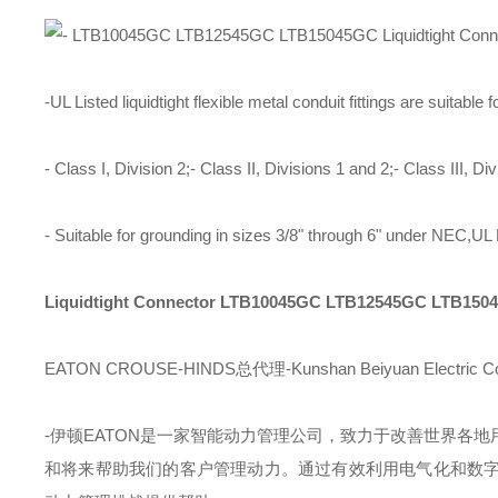
-UL Listed liquidtight flexible metal conduit fittings are suitabl
- Class I, Division 2;- Class II, Divisions 1 and 2;- Class III, Di
- Suitable for grounding in sizes 3/8" through 6" under NEC,UL
Liquidtight Connector
LTB10045GC LTB12545GC LTB1504
EATON CROUSE-HINDS总代理-Kunshan Beiyuan Electric Co
-
伊顿
EATON
是一家智能动力管理公司，致力于改善世界各地
和将来帮助我们的客户管理动力。通过有效利用电气化和数