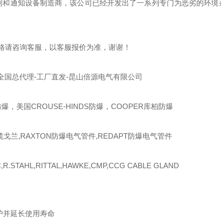
制和通知设备制造商，该公司已经开发出了一系列专门为恶劣的环境
格请咨询客服，以客服报价为准，谢谢！
全国总代理
-工厂直发-昆山倍源电气有限公司
防爆，美国CROUSE-HINDS防爆，COOPER库柏防爆
缆戈兰
,RAXTON
防爆电气管件
,REDAPT
防爆电气管件
,R.STAHL,RITTAL,HAWKE,CMP,CCG CABLE GLAND
护并延长使用寿命