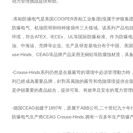
动力管理挑战提供帮助。
-
库柏防爆电气是美国
COOPER
库柏工业集团
(
现属于伊顿集
防爆电气、机场照明和特种接插件三大领域。该系列产品包
环境，符合
ATEX
、
IECEx
、
UL
等国际防爆标准。作为防爆电
油、中海油、壳牌等企业。生产及研发基地分布于中国、美国
use-Hinds
、
CEAG
等品牌产品采用无铜铝等防腐蚀材质，具
-
Crouse-Hinds
系列仍然是在最嚴苛的環境中必須管理動力時
列已經成為重要品牌，針對高風險的嚴苛和危險環境提供全
是伊頓重要的產品組合，提供可靠、有效率且安全的電力管理
-
德国
CEAG
创建于
1897
年，原属于
ABB
公司
,
二十世纪九十年
防爆电气生产商
CEAG Crouse-Hinds.
拥有一百多年生产防爆