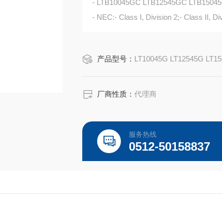
- LTB10045GC LTB12545GC LTB15045
- NEC:- Class I, Division 2;- Class II, Di
- Class III, Divisions 1 and 2;UL File N
产品型号：
LT10045G LT12545G LT15
厂商性质：
代理商
服务热线
0512-50158837