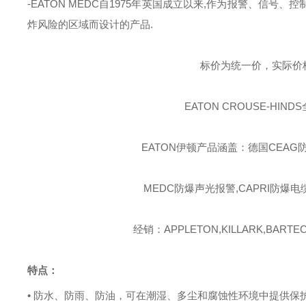
-EATON MEDC
自
1975
年英国成立以来
,
作为报警、信号、控
炸风险的区域而设计的产品
.
标价为统一价，实际价
EATON C
ROUSE-HINDS
EATON伊顿
产品涵盖：德国
CEAG
MEDC
防爆声光报警
,CAPRI
防爆电
经销：
APPLETON,KILLARK,BARTEC
特点：
• 防水、防雨、防油，可在潮湿、多尘和腐蚀性环境中提供保