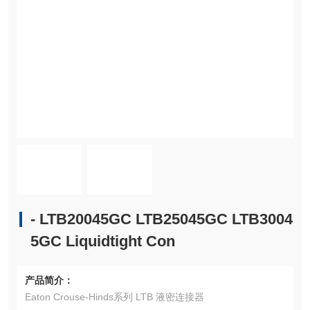
- LTB20045GC LTB25045GC LTB3004
5GC Liquidtight Con
产品简介：
Eaton Crouse-Hinds系列 LTB 液密连接器