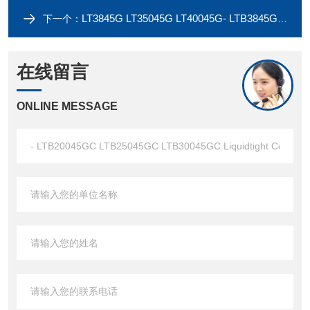
LT3845G LT35045G LT40045G- LTB3845GC LTB35045GC LTB40045GC Liquidtight Con
下一个：
在线留言
ONLINE MESSAGE