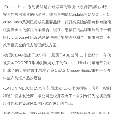
-
Crouse-Hinds
系列仍然是在最嚴苛的環境中必須管理動力時，
安全性與可靠性的代名詞。雖然最初從
Condulet
開始發展，但
Cr
ouse-Hinds
系列已經成為重要品牌，針對高風險的嚴苛和危險環
境提供全面的解決方案組合。現在，您信任的品牌進展到下一個
階段：
Crouse-Hinds
系列是伊頓重要的產品組合，提供可靠、有
效率且安全的電力管理解決方案。
-
德国
CEAG
创建于
1897
年，原属于
ABB
公司
,
二十世纪九十年代
被美国
COOPER
集团收购
,
与旗下的
Crouse--Hinds
防爆电气公司
组成了的大的防爆电气生产商
CEAG Crouse-Hinds.
拥有一百多
年生产防爆产品的经验
-EATON MEDC
自
1975
年英国成立以来
,
作为报警、信号、控制
和通知设备制造商，该公司已经开发出了一系列专门为恶劣的环
境条件和有爆炸风险的区域而设计的产品
.
标价为统一价，实际价格请咨询客服，以客服报价为准，谢谢！