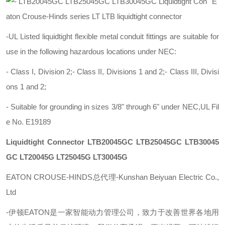
E
aton Crouse-Hinds series LT LTB liquidtight connector
-UL Listed liquidtight flexible metal conduit fittings are suitable for
use in the following hazardous locations under NEC:
- Class I, Division 2;- Class II, Divisions 1 and 2;- Class III, Divisi
ons 1 and 2;
- Suitable for grounding in sizes 3/8" through 6" under NEC,UL Fil
e No. E19189
Liquidtight Connector
LTB20045GC LTB25045GC LTB30045
GC LT20045G LT25045G LT30045G
EATON CROUSE-HINDS总代理-Kunshan Beiyuan Electric Co.,
Ltd
-
伊顿
EATON
是一家智能动力管理公司，致力于改善世界各地用