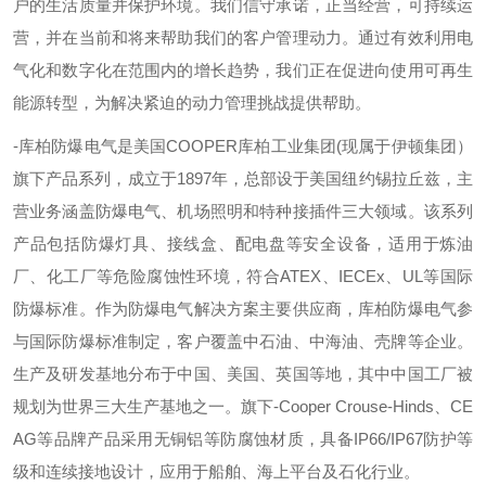
户的生活质量并保护环境。我们信守承诺，正当经营，可持续运
营，并在当前和将来帮助我们的客户管理动力。通过有效利用电
气化和数字化在范围内的增长趋势，我们正在促进向使用可再生
能源转型，为解决紧迫的动力管理挑战提供帮助。
-
库柏防爆电气是美国
COOPER
库柏工业集团
(
现属于伊顿集团）
旗下产品系列，成立于
1897
年，总部设于美国纽约锡拉丘兹，主
营业务涵盖防爆电气、机场照明和特种接插件三大领域。该系列
产品包括防爆灯具、接线盒、配电盘等安全设备，适用于炼油
厂、化工厂等危险腐蚀性环境，符合
ATEX
、
IECEx
、
UL
等国际
防爆标准。作为防爆电气解决方案主要供应商，库柏防爆电气参
与国际防爆标准制定，客户覆盖中石油、中海油、壳牌等企业。
生产及研发基地分布于中国、美国、英国等地，其中中国工厂被
规划为世界三大生产基地之一。旗下
-
Cooper Crouse-Hinds
、
CE
AG
等品牌产品采用无铜铝等防腐蚀材质，具备
IP66/IP67
防护等
级和连续接地设计，应用于船舶、海上平台及石化行业。