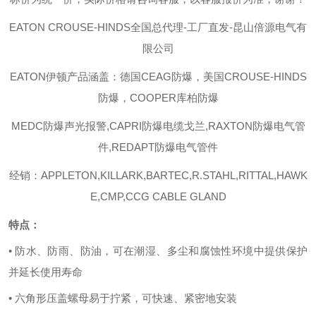
EATON C
ROUSE-HINDS
全国总代理
-工厂直发-昆山倍源电气有
限公司
EATON伊顿
产品涵盖：德国
CEAG防爆，美国CROUSE-HINDS
防爆，COOPER库柏防爆
MEDC
防爆声光报警
,CAPRI
防爆电缆戈兰
,RAXTON
防爆电气管
件
,REDAPT
防爆电气管件
经销：
APPLETON,KILLARK,BARTEC,R.STAHL,RITTAL,HAWK
E,CMP,CCG CABLE GLAND
特点：
• 防水、防雨、防油，可在潮湿、多尘和腐蚀性环境中提供保护
并延长使用寿命
• 六角形压盖螺母易于拧紧，可快速、紧密地安装