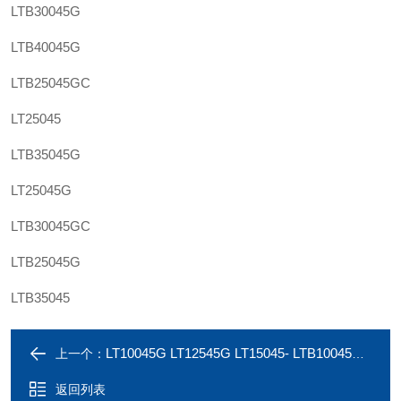
LTB30045G
LTB40045G
LTB25045GC
LT25045
LTB35045G
LT25045G
LTB30045GC
LTB25045G
LTB35045
LT10045G LT12545G LT15045- LTB10045GC LTB12545GC LTB15045GC Liquidtight Con
上一个：
返回列表