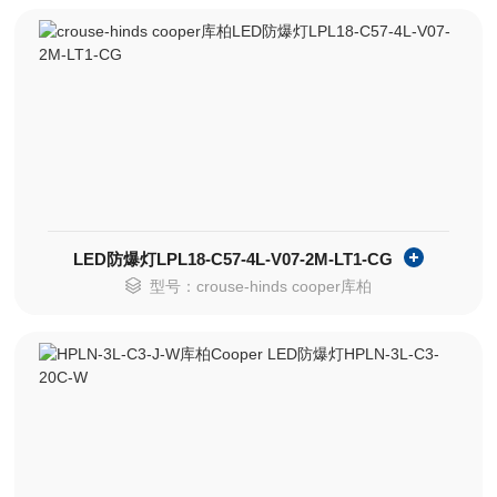
LED防爆灯LPL18-C57-4L-V07-2M-LT1-CG
型号：crouse-hinds cooper库柏