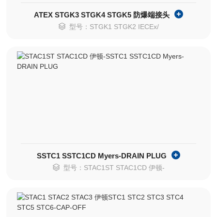
ATEX STGK3 STGK4 STGK5 防爆端接头
型号：STGK1 STGK2 IECEx/
SSTC1 SSTC1CD Myers-DRAIN PLUG
型号：STAC1ST STAC1CD 伊顿-