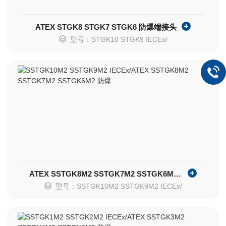
ATEX STGK8 STGK7 STGK6 防爆端接头
型号：STGK10 STGK9 IECEx/
ATEX SSTGK8M2 SSTGK7M2 SSTGK6M2 防爆
型号：SSTGK10M2 SSTGK9M2 IECEx/