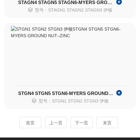
STAGN4 STAGN5 STAGN6-MYERS GROUND NUT
型号：STAGN1 STAGN2 STAGN3 伊顿
STGN4 STGN5 STGN6-MYERS GROUND NUT–ZINC
型号：STGN1 STGN2 STGN3 伊顿
首页
上一页
下一页
末页