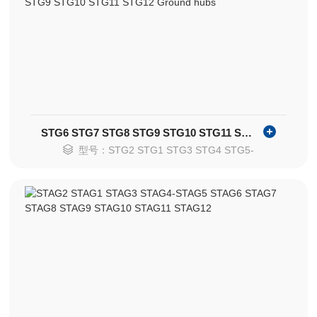
STG6 STG7 STG8 STG9 STG10 STG11 STG12 Ground hubs
型号：STG2 STG1 STG3 STG4 STG5-