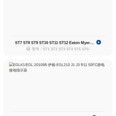
ST7 ST8 ST9 ST10 ST11 ST12 Eaton Myers hubs Zinc
型号：ST1 ST2 ST3 ST4 ST5 ST6-