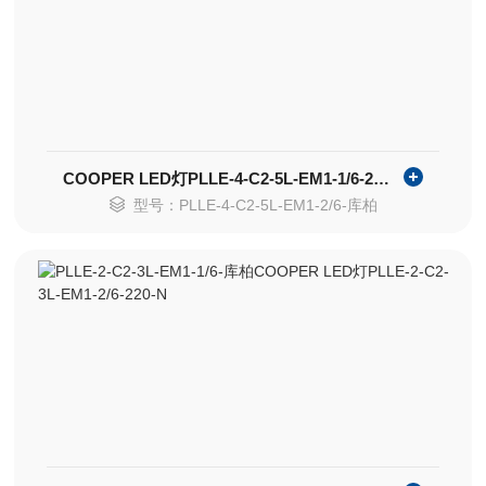
COOPER LED灯PLLE-4-C2-5L-EM1-1/6-220-N
型号：PLLE-4-C2-5L-EM1-2/6-库柏