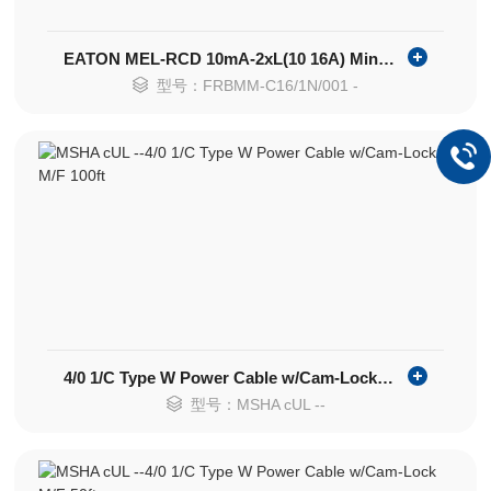
EATON MEL-RCD 10mA-2xL(10 16A) Mining Plug
型号：FRBMM-C16/1N/001 -
4/0 1/C Type W Power Cable w/Cam-Lock M/F 100ft
型号：MSHA cUL --