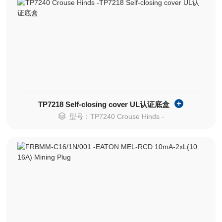
TP7218 Self-closing cover UL认证底盒
型号：TP7240 Crouse Hinds -