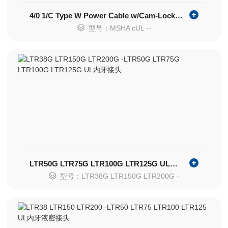
4/0 1/C Type W Power Cable w/Cam-Lock M/F 25ft
型号：MSHA cUL --
LTR50G LTR75G LTR100G LTR125G UL内牙接头
型号：LTR38G LTR150G LTR200G -