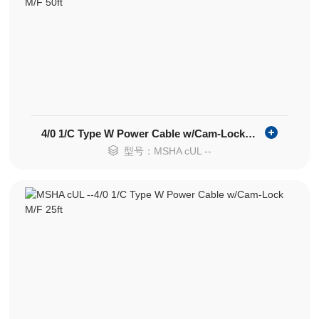
4/0 1/C Type W Power Cable w/Cam-Lock M/F 50ft
型号：MSHA cUL --