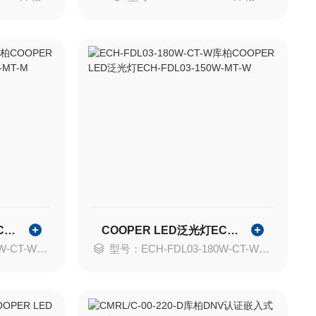
COOPER LED泛光灯ECH-FDL03-240W-MT-M
COOPER LED泛光灯ECH-FDL03-150W-MT-W
CT-W库柏
型号：ECH-FDL03-180W-CT-W库柏