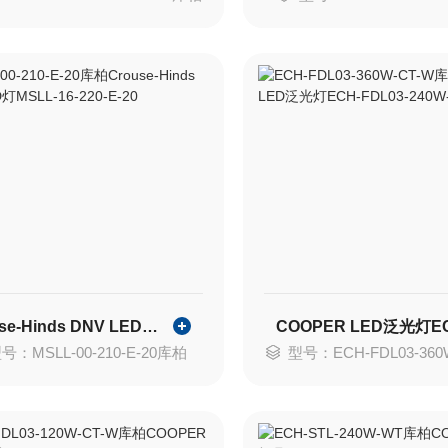
Crouse-Hinds DNV LED灯MSLL-16-220-E-20
号：MSLL-00-210-E-20库柏
型号：ECH-FDL03-360W-