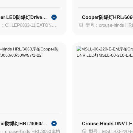
Cooper LED防爆灯Driver ECHD30C300
CHLEP0803-11 EATON伊顿
型号：crouse-hinds HR
Cooper防爆灯HRL/3060/00/30W/57/1-22
crouse-hinds HRL/3060库柏
型号：MSLL-00-220-